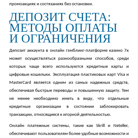
промоакциях и состязаниях без остановки.
ДЕПОЗИТ СЧЕТА:
МЕТОДЫ ОПЛАТЫ
И ОГРАНИЧЕНИЯ
Депозит аккаунта в онлайн гэмблинг-платформе казино 7к
может осуществляться разнообразными способов, среди
которых чаще всего используются кредитные карты и
цифровые кошельки. Эксплуатация пластиковых карт Visa и
MasterCard является одним из самых надежных средств,
обеспечивая быстрые переводы и повышенную защиту. Тем
не менее необходимо иметь в виду, что отдельные
кредитные организации в состоянии заблокировать
транзакции, относящиеся к игорной деятельностью.
Онлайн платежные системы, такие как Skrill и Neteller,
обеспечивают пользователям более удобные возможности и