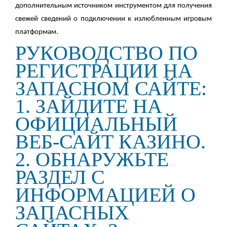
дополнительным источником инструментом для получения
свежей сведений о подключении к излюбленным игровым
платформам.
РУКОВОДСТВО ПО
РЕГИСТРАЦИИ НА
ЗАПАСНОМ САЙТЕ:
1. ЗАЙДИТЕ НА
ОФИЦИАЛЬНЫЙ
ВЕБ-САЙТ КАЗИНО.
2. ОБНАРУЖЬТЕ
РАЗДЕЛ С
ИНФОРМАЦИЕЙ О
ЗАПАСНЫХ