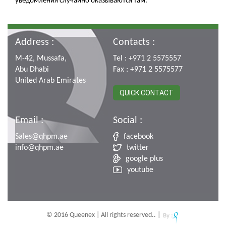
уведомления случайно оказываются там.
Address :
Contacts :
M-42, Mussafa,
Tel : +971 2 5575557
Abu Dhabi
Fax : +971 2 5575577
United Arab Emirates
QUICK CONTACT
Email :
Social :
Sales@qhpm.ae
facebook
info@qhpm.ae
twitter
google plus
youtube
© 2016 Queenex | All rights reserved.. |