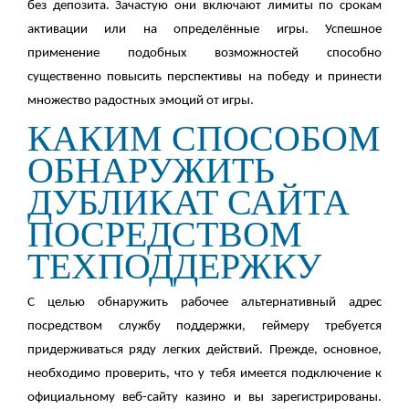
без депозита. Зачастую они включают лимиты по срокам
активации или на определённые игры. Успешное
применение подобных возможностей способно
существенно повысить перспективы на победу и принести
множество радостных эмоций от игры.
КАКИМ СПОСОБОМ
ОБНАРУЖИТЬ
ДУБЛИКАТ САЙТА
ПОСРЕДСТВОМ
ТЕХПОДДЕРЖКУ
С целью обнаружить рабочее альтернативный адрес
посредством службу поддержки, геймеру требуется
придерживаться ряду легких действий. Прежде, основное,
необходимо проверить, что у тебя имеется подключение к
официальному веб-сайту казино и вы зарегистрированы.