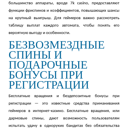
большинство аппараты, вроде 7k casino, предоставляют
функции фриспинов и коэффициентов, повышающих шансы
на крупный выигрыш. Для геймеров важно рассмотреть
таблицу выплат каждого автомата, чтобы понять его
вероятную выгоду и особенности.
БЕЗВОЗМЕЗДНЫЕ
СПИНЫ И
ПОДАРОЧНЫЕ
БОНУСЫ ПРИ
РЕГИСТРАЦИИ
Бесплатные вращения и бездепозитные бонусы при
регистрации — это известные средства приманивания
геймеров в интернет-казино. Бесплатные вращения, или
дармовые спины, дают возможность пользователям
испытать удачу в одноруких бандитах без обязательства