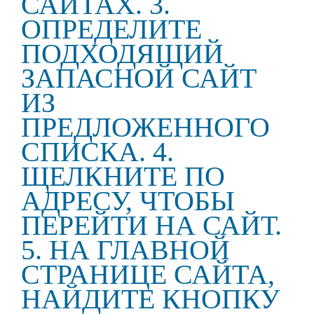
САЙТАХ. 3.
ОПРЕДЕЛИТЕ
ПОДХОДЯЩИЙ
ЗАПАСНОЙ САЙТ
ИЗ
ПРЕДЛОЖЕННОГО
СПИСКА. 4.
ЩЕЛКНИТЕ ПО
АДРЕСУ, ЧТОБЫ
ПЕРЕЙТИ НА САЙТ.
5. НА ГЛАВНОЙ
СТРАНИЦЕ САЙТА,
НАЙДИТЕ КНОПКУ