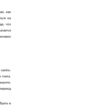
ие, как
ться на
да, что
агается
ктивно
asino.
 счета.
каунте.
 период
брать в