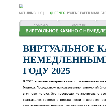
NUFACTURING LLC |
QUEENEX
HYGIENE PAPER MANUFACTURING
COMPANY
ABOUT US
ВИРТУАЛЬНОЕ КАЗИНО С НЕМЕДЛЕ
ВИРТУАЛЬНОЕ К
НЕМЕДЛЕННЫМИ
ГОДУ 2025
В 2025 времени интернет-казино с моментальными 
бизнеса. Посредством использованию технологий бло
в мгновение ока. Это нововведение значительно уве
транзакциях говорит о прозрачности и достовернос