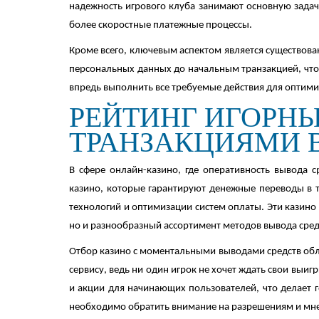
надежность игрового клуба занимают основную зада
более скоростные платежные процессы.
Кроме всего, ключевым аспектом является существов
персональных данных до начальным транзакцией, что
впредь выполнить все требуемые действия для оптими
РЕЙТИНГ ИГОРНЫ
ТРАНЗАКЦИЯМИ В
В сфере онлайн-казино, где оперативность вывода с
казино, которые гарантируют денежные переводы в 
технологий и оптимизации систем оплаты. Эти казин
но и разнообразный ассортимент методов вывода сре
Отбор казино с моментальными выводами средств обла
сервису, ведь ни один игрок не хочет ждать свои выи
и акции для начинающих пользователей, что делает
необходимо обратить внимание на разрешениям и мне