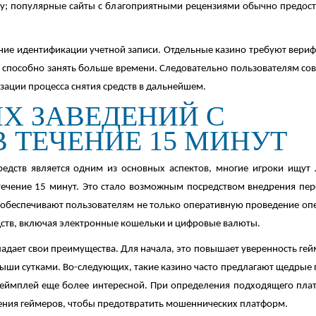
чу; популярные сайты с благоприятными рецензиями обычно предос
ание идентификации учетной записи. Отдельные казино требуют вери
 способно занять больше времени. Следовательно пользователям сов
зации процесса снятия средств в дальнейшем.
Х ЗАВЕДЕНИЙ С
 ТЕЧЕНИЕ 15 МИНУТ
редств является одним из основных аспектов, многие игроки ищут
течение 15 минут. Это стало возможным посредством внедрения пе
о обеспечивают пользователям не только оперативную проведение оп
дств, включая электронные кошельки и цифровые валюты.
дает свои преимущества. Для начала, это повышает уверенность гей
грыши сутками. Во-следующих, такие казино часто предлагают щедрые
 геймплей еще более интересной. При определения подходящего пл
ния геймеров, чтобы предотвратить мошеннических платформ.