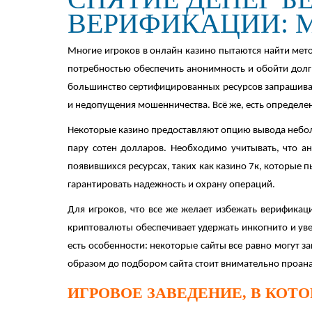
ВЕРИФИКАЦИИ: М
Многие игроков в онлайн казино пытаются найти мет
потребностью обеспечить анонимность и обойти долг
большинство сертифицированных ресурсов запрашиваю
и недопущения мошенничества. Всё же, есть определен
Некоторые казино предоставляют опцию вывода неболь
пару сотен долларов. Необходимо учитывать, что а
появившихся ресурсах, таких как казино 7к, которые п
гарантировать надежность и охрану операций.
Для игроков, что все же желает избежать верификац
криптовалюты обеспечивает удержать инкогнито и увел
есть особенности: некоторые сайты все равно могут 
образом до подбором сайта стоит внимательно проана
ИГРОВОЕ ЗАВЕДЕНИЕ, В КО