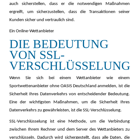
auch sicherstellen, dass er die notwendigen Maßnahmen
ergreift, um sicherzustellen, dass die Transaktionen seiner
Kunden sicher und vertraulich sind.
Ein Online-Wettanbieter
DIE BEDEUTUNG
VON SSL-
VERSCHLÜSSELUNG
Wenn Sie sich bei einem Wettanbieter wie einem
Sportwettenanbieter ohne OASIS Deutschland anmelden, ist die
Sicherheit Ihres Datenverkehrs von entscheidender Bedeutung.
Eine der wichtigsten Maßnahmen, um die Sicherheit Ihres
Datenverkehrs zu gewährleisten, ist die SSL-Verschlüsselung.
SSL-Verschlüsselung ist eine Methode, um die Verbindung
zwischen Ihrem Rechner und dem Server des Wettanbieters zu
verschlüsseln. Dadurch wird sichergestellt, dass alle Daten, die