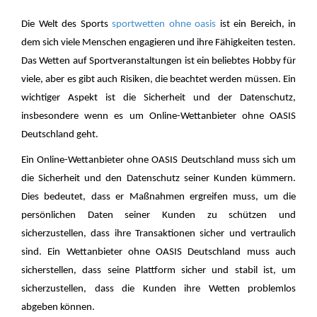
Die Welt des Sports
sportwetten ohne oasis
ist ein Bereich, in
dem sich viele Menschen engagieren und ihre Fähigkeiten testen.
Das Wetten auf Sportveranstaltungen ist ein beliebtes Hobby für
viele, aber es gibt auch Risiken, die beachtet werden müssen. Ein
wichtiger Aspekt ist die Sicherheit und der Datenschutz,
insbesondere wenn es um Online-Wettanbieter ohne OASIS
Deutschland geht.
Ein Online-Wettanbieter ohne OASIS Deutschland muss sich um
die Sicherheit und den Datenschutz seiner Kunden kümmern.
Dies bedeutet, dass er Maßnahmen ergreifen muss, um die
persönlichen Daten seiner Kunden zu schützen und
sicherzustellen, dass ihre Transaktionen sicher und vertraulich
sind. Ein Wettanbieter ohne OASIS Deutschland muss auch
sicherstellen, dass seine Plattform sicher und stabil ist, um
sicherzustellen, dass die Kunden ihre Wetten problemlos
abgeben können.