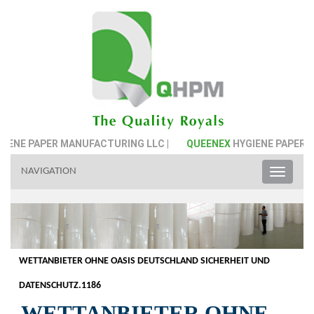
E PAPER MANUFACTURING LLC |
QUEENEX
HYGIENE PAPER MANU
NAVIGATION
Toggle
naviga
WETTANBIETER OHNE OASIS DEUTSCHLAND SICHERHEIT UND
DATENSCHUTZ.1186
WETTANBIETER OHNE