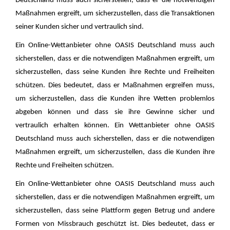
Deutschland muss auch sicherstellen, dass er die notwendigen
Maßnahmen ergreift, um sicherzustellen, dass die Transaktionen
seiner Kunden sicher und vertraulich sind.
Ein Online-Wettanbieter ohne OASIS Deutschland muss auch
sicherstellen, dass er die notwendigen Maßnahmen ergreift, um
sicherzustellen, dass seine Kunden ihre Rechte und Freiheiten
schützen. Dies bedeutet, dass er Maßnahmen ergreifen muss,
um sicherzustellen, dass die Kunden ihre Wetten problemlos
abgeben können und dass sie ihre Gewinne sicher und
vertraulich erhalten können. Ein Wettanbieter ohne OASIS
Deutschland muss auch sicherstellen, dass er die notwendigen
Maßnahmen ergreift, um sicherzustellen, dass die Kunden ihre
Rechte und Freiheiten schützen.
Ein Online-Wettanbieter ohne OASIS Deutschland muss auch
sicherstellen, dass er die notwendigen Maßnahmen ergreift, um
sicherzustellen, dass seine Plattform gegen Betrug und andere
Formen von Missbrauch geschützt ist. Dies bedeutet, dass er