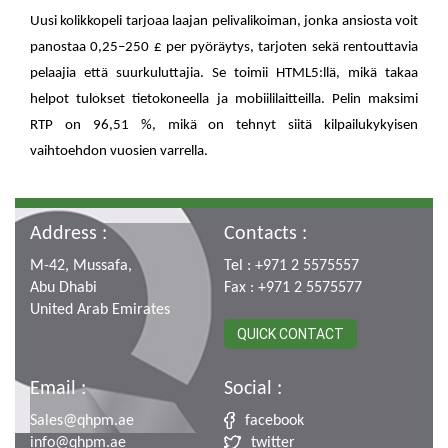
Uusi kolikkopeli tarjoaa laajan pelivalikoiman, jonka ansiosta voit
panostaa 0,25–250 £ per pyöräytys, tarjoten sekä rentouttavia
pelaajia että suurkuluttajia. Se toimii HTML5:llä, mikä takaa
helpot tulokset tietokoneella ja mobiililaitteilla. Pelin maksimi
RTP on 96,51 %, mikä on tehnyt siitä kilpailukykyisen
vaihtoehdon vuosien varrella.
Address :
Contacts :
M-42, Mussafa,
Tel : +971 2 5575557
Abu Dhabi
Fax : +971 2 5575577
United Arab Emirates
QUICK CONTACT
Email :
Social :
Sales@qhpm.ae
facebook
info@qhpm.ae
twitter