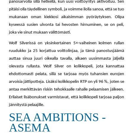
panosarvolla sillä hetkellä, kun uusi voittoyritys aktivoituu. Sen
pitäisi olla täydellinen symboli, ja voimme ilolla sanoa, että se tuo
mukanaan oman kiekkosi aikaisimman pyöräytyksen. Olipa
kyseessä susien ulvonta tai hevosten hirnuminen, se on peli,
joka vie sinut mukaan välittömästi.
Wolf Silverissä on yksinkertainen 5×-vaiheinen kolmen rullan
ruudukko ja 25 korjattua voittolinjaa, ja tämä panostusjäämä
auttaa sinua juuri oikealla tavalla, alkaen uusimmasta jäljellä
olevasta rullasta. Wolf Silver on kolikkopeli, jota kannattaa
ehdottomasti pelata, sillä se tarjoaa myös tuhansien eurojen
arvoisia jättipotteja. Lisäksi kolikkopelin RTP on yli 96 %, joten se
antaa merkittävän riskin tehokkaalle rahalle pelaamisen jälkeen.
Erilaiset lisäbonukset varmistavat, että kolikkopeli tarjoaa paljon
jännitystä pelaajille.
SEA AMBITIONS -
ASEMA