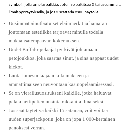
symboli, jolla on pluspalkkio. Joten se palkitsee 3 tai useammalla
ilmaispyöräytyksellä, ja jos 3 scatteria osuu näytölle.
Uusimmat ainutlaatuiset eläinmerkit ja hämärän
joutomaan estetiikka tarjoavat minulle todella
mukaansatempaavan kokemuksen.
Uudet Buffalo-pelaajat pyrkivät johtamaan
petojoukkoa, joka saartaa sinut, ja sinä nappaat uudet
kiekot.
Luota Jamesin laajaan kokemukseen ja
ammattimaiseen neuvontaan kasinopelaamisessasi.
Se on vierailusuositukseni kaikille, jotka haluavat
pelata nettipelien uusinta rakkautta ilmaiseksi.
Jos saat täytettyä kaikki 15 satamaa, voit voittaa
uuden superjackpotin, joka on jopa 1 000-kertainen
panoksesi verran.