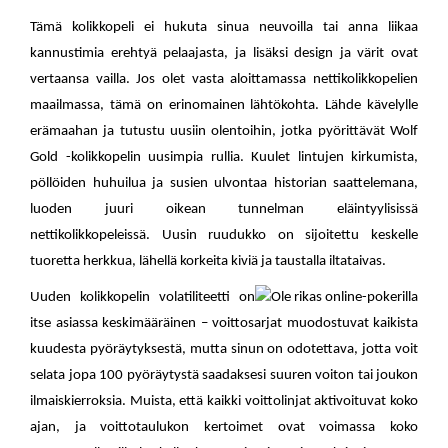
Tämä kolikkopeli ei hukuta sinua neuvoilla tai anna liikaa
kannustimia erehtyä pelaajasta, ja lisäksi design ja värit ovat
vertaansa vailla. Jos olet vasta aloittamassa nettikolikkopelien
maailmassa, tämä on erinomainen lähtökohta. Lähde kävelylle
erämaahan ja tutustu uusiin olentoihin, jotka pyörittävät Wolf
Gold -kolikkopelin uusimpia rullia. Kuulet lintujen kirkumista,
pöllöiden huhuilua ja susien ulvontaa historian saattelemana,
luoden juuri oikean tunnelman eläintyylisissä
nettikolikkopeleissä. Uusin ruudukko on sijoitettu keskelle
tuoretta herkkua, lähellä korkeita kiviä ja taustalla iltataivas.
Uuden kolikkopelin volatiliteetti on
itse asiassa keskimääräinen – voittosarjat muodostuvat kaikista
kuudesta pyöräytyksestä, mutta sinun on odotettava, jotta voit
selata jopa 100 pyöräytystä saadaksesi suuren voiton tai joukon
ilmaiskierroksia. Muista, että kaikki voittolinjat aktivoituvat koko
ajan, ja voittotaulukon kertoimet ovat voimassa koko