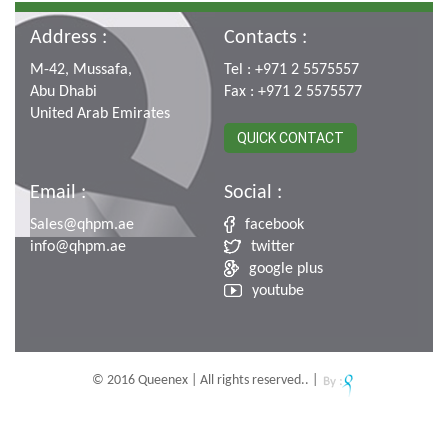
Address :
Contacts :
M-42, Mussafa,
Tel : +971 2 5575557
Abu Dhabi
Fax : +971 2 5575577
United Arab Emirates
QUICK CONTACT
Email :
Social :
Sales@qhpm.ae
facebook
info@qhpm.ae
twitter
google plus
youtube
© 2016 Queenex | All rights reserved.. |