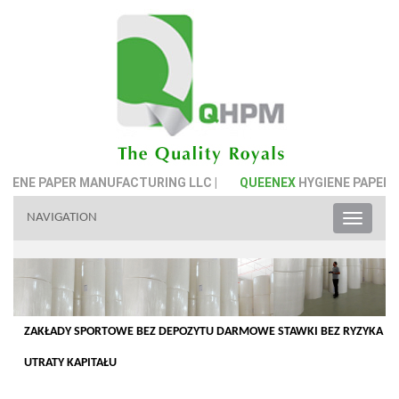
IENE PAPER MANUFACTURING LLC |
QUEENEX
HYGIENE PAPER M
NAVIGATION
Toggle
naviga
ZAKŁADY SPORTOWE BEZ DEPOZYTU DARMOWE STAWKI BEZ RYZYKA
UTRATY KAPITAŁU