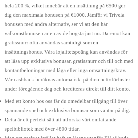
hela 200 %, vilket innebär att en insättning på €500 ger
dig den maximala bonusen på €1000. Jämför vi Trivela
bonusen med andra alternativ, ser vi att den här
välkomstbonusen är en av de högsta just nu. Däremot kan
gratissnurr ofta användas samtidigt som en
insättningsbonus. Våra lojalitetspoäng kan användas för
att låsa upp exklusiva bonusar, gratissnurr och till och med
kontantbelöningar med låga eller inga omsättningskrav.
Vår cashback beräknas automatiskt på dina nettoförluster
under föregående dag och krediteras direkt till ditt konto.
Med ett konto hos oss får du omedelbar tillgång till över
spännande spel och exklusiva bonusar som väntar på dig.
Detta är ett perfekt sätt att utforska vårt omfattande
spelbibliotek med över 4800 titlar.