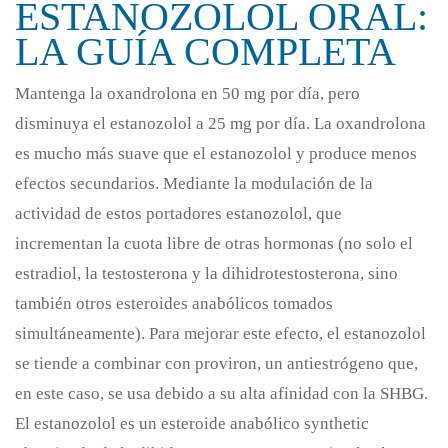
ESTANOZOLOL ORAL:
LA GUÍA COMPLETA
Mantenga la oxandrolona en 50 mg por día, pero
disminuya el estanozolol a 25 mg por día. La oxandrolona
es mucho más suave que el estanozolol y produce menos
efectos secundarios. Mediante la modulación de la
actividad de estos portadores estanozolol, que
incrementan la cuota libre de otras hormonas (no solo el
estradiol, la testosterona y la dihidrotestosterona, sino
también otros esteroides anabólicos tomados
simultáneamente). Para mejorar este efecto, el estanozolol
se tiende a combinar con proviron, un antiestrógeno que,
en este caso, se usa debido a su alta afinidad con la SHBG.
El estanozolol es un esteroide anabólico synthetic