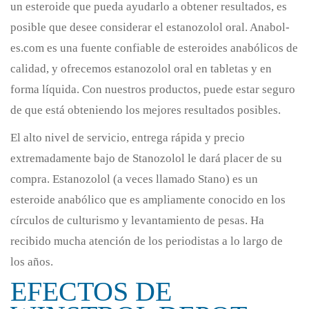
un esteroide que pueda ayudarlo a obtener resultados, es
posible que desee considerar el estanozolol oral. Anabol-
es.com es una fuente confiable de esteroides anabólicos de
calidad, y ofrecemos estanozolol oral en tabletas y en
forma líquida. Con nuestros productos, puede estar seguro
de que está obteniendo los mejores resultados posibles.
El alto nivel de servicio, entrega rápida y precio
extremadamente bajo de Stanozolol le dará placer de su
compra. Estanozolol (a veces llamado Stano) es un
esteroide anabólico que es ampliamente conocido en los
círculos de culturismo y levantamiento de pesas. Ha
recibido mucha atención de los periodistas a lo largo de
los años.
EFECTOS DE