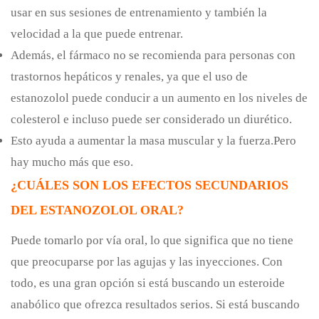
usar en sus sesiones de entrenamiento y también la
velocidad a la que puede entrenar.
Además, el fármaco no se recomienda para personas con
trastornos hepáticos y renales, ya que el uso de
estanozolol puede conducir a un aumento en los niveles de
colesterol e incluso puede ser considerado un diurético.
Esto ayuda a aumentar la masa muscular y la fuerza.Pero
hay mucho más que eso.
¿CUÁLES SON LOS EFECTOS SECUNDARIOS
DEL ESTANOZOLOL ORAL?
Puede tomarlo por vía oral, lo que significa que no tiene
que preocuparse por las agujas y las inyecciones. Con
todo, es una gran opción si está buscando un esteroide
anabólico que ofrezca resultados serios. Si está buscando