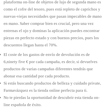
plataforma on-line de objetos de lujo de segunda mano es
como el cofre del tesoro, pues está repleto de caprichos y
nuevas-viejas necesidades que pasan impecables de mano
en mano. Saber comprar bien es crucial, pero una vez
entrenas el ojo y dominas la aplicación puedes encontrar
piezas en perfecto estado y con buenos precios, pues los
descuentos llegan hasta el 70%.
El coste de los gastos de envío de devolución es de
6,ninety five € por cada campaña, es decir, si devuelves
productos de varias campañas diferentes tendrás que
abonar esa cantidad por cada producto.
Si estás buscando productos de belleza y cuidado private,
Farmavázquez es la tienda online perfecta para ti.
No te pierdas la oportunidad de descubrir esta tienda on-
line española de éxito.