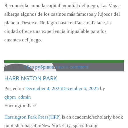
Reconocida como la capital mundial del juego, Las Vegas
alberga algunos de los casinos más famosos y lujosos del
planeta. Desde el Bellagio hasta el Caesars Palace, la
ciudad ofrece una experiencia inigualable para los
amantes del juego.
Posted in
! Без рубрики
Leave a comment
HARRINGTON PARK
Posted on
December 4, 2025
December 5, 2025
by
qhpm_admin
Harrington Park
Harrington Park Press(HPP)
is an academic/scholarly book
publisher based inNew York City, specializing