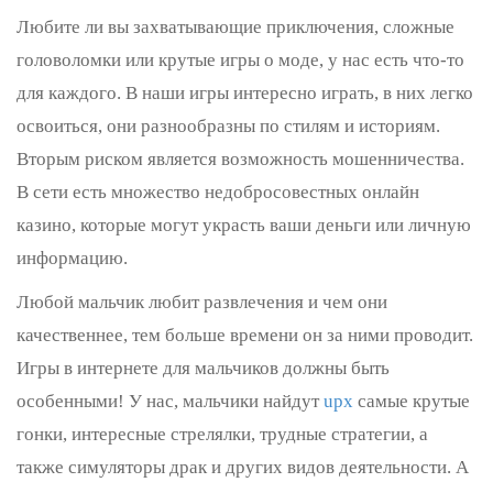
Любите ли вы захватывающие приключения, сложные
головоломки или крутые игры о моде, у нас есть что-то
для каждого. В наши игры интересно играть, в них легко
освоиться, они разнообразны по стилям и историям.
Вторым риском является возможность мошенничества.
В сети есть множество недобросовестных онлайн
казино, которые могут украсть ваши деньги или личную
информацию.
Любой мальчик любит развлечения и чем они
качественнее, тем больше времени он за ними проводит.
Игры в интернете для мальчиков должны быть
особенными! У нас, мальчики найдут
upx
самые крутые
гонки, интересные стрелялки, трудные стратегии, а
также симуляторы драк и других видов деятельности. А