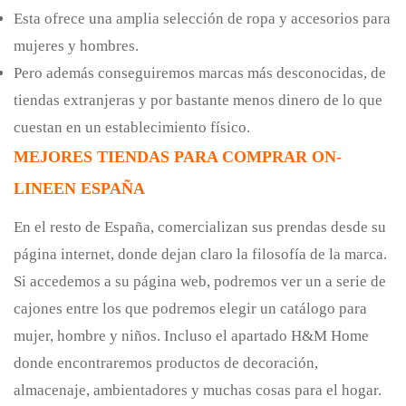
Esta ofrece una amplia selección de ropa y accesorios para
mujeres y hombres.
Pero además conseguiremos marcas más desconocidas, de
tiendas extranjeras y por bastante menos dinero de lo que
cuestan en un establecimiento físico.
MEJORES TIENDAS PARA COMPRAR ON-
LINEEN ESPAÑA
En el resto de España, comercializan sus prendas desde su
página internet, donde dejan claro la filosofía de la marca.
Si accedemos a su página web, podremos ver un a serie de
cajones entre los que podremos elegir un catálogo para
mujer, hombre y niños. Incluso el apartado H&M Home
donde encontraremos productos de decoración,
almacenaje, ambientadores y muchas cosas para el hogar.