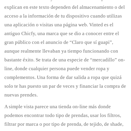
explican en este texto dependen del almacenamiento o del
acceso a la información de tu dispositivo cuando utilizas
una aplicación o visitas una página web. Vinted es el
antiguo Chicfy, una marca que se dio a conocer entre el
gran público con el anuncio de “Claro que sí guapi”,
aunque realmente llevaban ya tiempo funcionando con
bastante éxito. Se trata de una especie de “mercadillo” on-
line, donde cualquier persona puede vender ropa y
complementos. Una forma de dar salida a ropa que quizá
solo te has puesto un par de veces y financiar la compra de
nuevas prendes.
A simple vista parece una tienda on-line más donde
podemos encontrar todo tipo de prendas, usar los filtros,
filtrar por marca o por tipo de prenda, de tejido, de shade,