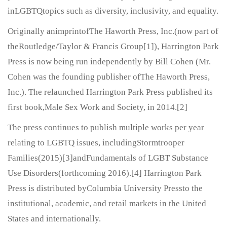
inLGBTQtopics such as diversity, inclusivity, and equality.
Originally animprintofThe Haworth Press, Inc.(now part of
theRoutledge/Taylor & Francis Group[1]), Harrington Park
Press is now being run independently by Bill Cohen (Mr.
Cohen was the founding publisher ofThe Haworth Press,
Inc.). The relaunched Harrington Park Press published its
first book,Male Sex Work and Society, in 2014.[2]
The press continues to publish multiple works per year
relating to LGBTQ issues, includingStormtrooper
Families(2015)[3]andFundamentals of LGBT Substance
Use Disorders(forthcoming 2016).[4] Harrington Park
Press is distributed byColumbia University Pressto the
institutional, academic, and retail markets in the United
States and internationally.