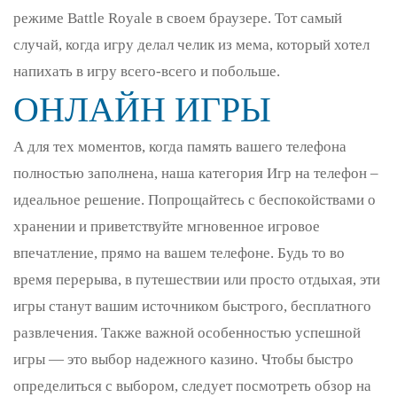
режиме Battle Royale в своем браузере. Тот самый
случай, когда игру делал челик из мема, который хотел
напихать в игру всего-всего и побольше.
ОНЛАЙН ИГРЫ
А для тех моментов, когда память вашего телефона
полностью заполнена, наша категория Игр на телефон –
идеальное решение. Попрощайтесь с беспокойствами о
хранении и приветствуйте мгновенное игровое
впечатление, прямо на вашем телефоне. Будь то во
время перерыва, в путешествии или просто отдыхая, эти
игры станут вашим источником быстрого, бесплатного
развлечения. Также важной особенностью успешной
игры — это выбор надежного казино. Чтобы быстро
определиться с выбором, следует посмотреть обзор на