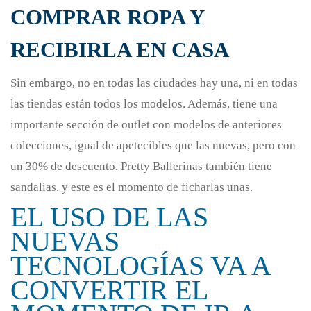
COMPRAR ROPA Y
RECIBIRLA EN CASA
Sin embargo, no en todas las ciudades hay una, ni en todas
las tiendas están todos los modelos. Además, tiene una
importante sección de outlet con modelos de anteriores
colecciones, igual de apetecibles que las nuevas, pero con
un 30% de descuento. Pretty Ballerinas también tiene
sandalias, y este es el momento de ficharlas unas.
EL USO DE LAS
NUEVAS
TECNOLOGÍAS VA A
CONVERTIR EL